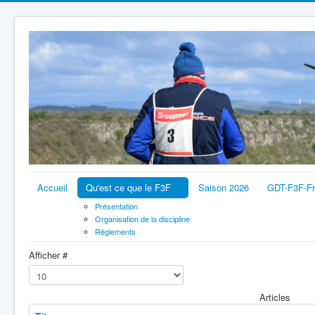
Accueil
Qu'est ce que le F3F
Saison 2026
GDT-F3F-F
Présentation
Organisation de la discipline
Règlements
Afficher #
Articles