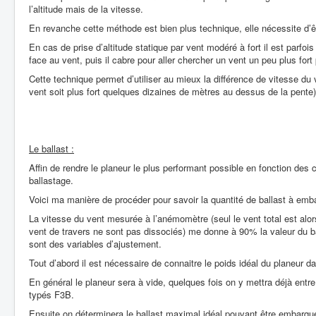
l’altitude mais de la vitesse.
En revanche cette méthode est bien plus technique, elle nécessite d’ê
En cas de prise d’altitude statique par vent modéré à fort il est parfoi
face au vent, puis il cabre pour aller chercher un vent un peu plus fort 
Cette technique permet d’utiliser au mieux la différence de vitesse du ve
vent soit plus fort quelques dizaines de mètres au dessus de la pente)
Le ballast :
Affin de rendre le planeur le plus performant possible en fonction des 
ballastage.
Voici ma manière de procéder pour savoir la quantité de ballast à emb
La vitesse du vent mesurée à l’anémomètre (seul le vent total est alors
vent de travers ne sont pas dissociés) me donne à 90% la valeur du ba
sont des variables d’ajustement.
Tout d’abord il est nécessaire de connaitre le poids idéal du planeur d
En général le planeur sera à vide, quelques fois on y mettra déjà entr
typés F3B.
Ensuite on déterminera le ballast maximal idéal pouvant être embarqué d