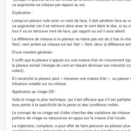
va augmenter sa vitesse par rapport au sol.
Explication :
Lorsqu’un planeur vole avec un vent de face, il doit pénétrer face au ven
va augmenter car il se retrouve alors avec le vent dans le dos, si au co
tour il va se retrouver vent de face, par rapport au sol il aura ralenti.
La différence de vitesse si le planeur ne traine pas est de 2 fois la vi
Vent, vent arrière sa vitesse sol est Vair + Vent, donc la différence ent
D’une manière générale :
Il suffit que le planeur s’appuie sur une masse d’air en mouvement (qui 
le planeur extrait l’énergie du vent en faisant diminuer son intensité 
volant).
En revanche le planeur peut « traverser une masse d’air », ou passer d
influence notable sur sa vitesse.
Application au virage DS :
Voila le virage le plus technique, qui n’est efficace que s’il est parfai
tous points à la spécificité de la pente et des conditions météo.
Le concept de ce virage est d’aller chercher des variations de vitesse e
portions de virage ou ressources en appui sur la masse d’air locale.
La trajectoire, complexe, a pour effet de faire parcourir au planeur plus
accélérations que doit prendre le planeur soient plus bénéfiques que l’