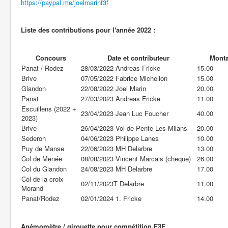
https://paypal.me/joelmarinf3f
Liste des contributions pour l'année 2022 :
Concours
Date et contributeur
Monta
Panat / Rodez
28/03/2022 Andreas Fricke
15.00
Brive
07/05/2022 Fabrice Michellon
15.00
Glandon
22/08/2022 Joel Marin
20.00
Panat
27/03/2023 Andreas Fricke
11.00
Escuillens (2022 +
23/04/2023 Jean Luc Foucher
40.00
2023)
Brive
26/04/2023 Vol de Pente Les Milans
20.00
Sederon
04/06/2023 Philippe Lanes
10.00
Puy de Manse
22/06/2023 MH Delarbre
13.00
Col de Menée
08/08/2023 Vincent Marcais (cheque)
26.00
Col du Glandon
24/08/2023 MH Delarbre
17.00
Col de la croix
02/11/2023T Delarbre
11.00
Morand
Panat/Rodez
02/01/2024 1. Fricke
14.00
Anémomètre / girouette pour compétition F3F